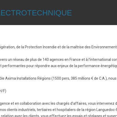
ELECTROTECHNIQUE
rigération, de la Protection Incendie et de la maîtrise des Environneme
avers un réseau de plus de 140 agences en France et à l’international con
 et performantes pour répondre aux enjeux de la performance énergétiq
e Axima Installations Régions (1500 pers, 385 millions € de C.A.), nou
H/F)
agence et en collaboration avec les chargés d’affaires, vous intervenez 
nos clients industriels, tertiaires et hospitaliers de la région Languedoc-
relation avec les clients, vous effectuez les essais et réglages et super