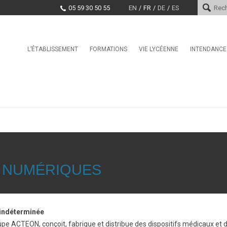
05 59 30 50 55
EN
FR
DE
ES
Skip
L’ÉTABLISSEMENT
FORMATIONS
VIE LYCÉENNE
INTENDANCE
Le mot du proviseur
International
Service Vie Scolaire
Services d
Histoire
Seconde GT
Conseil de la Vie Lycéenne
Paiement e
(CVL)
Encadrement
Section Internationale
Marchés pu
Américaine / BFI Américain
Santé, Culture, Citoyenneté
Projet d’établissement
Première Générale / Terminale
Education physique et sporti
Générale
Taxe d’apprentissage
CDI
Bac Pro CIEL
Offres d’emploi et stages
La MDL
BAC STi2D
 NUMÉRIQUES
Clubs
CPGE TSI
BTS CCST
BTS CIEL
 indéterminée
BTS CRSA
e ACTEON, conçoit, fabrique et distribue des dispositifs médicaux et 