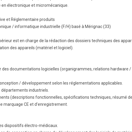
e en électronique et micromécanique.
BTS Electrotechnique
BTS CIRA
ive et Réglementaire produits
BTS Apprentissage
onique / informatique industrielle (F/H) basé à Mérignac (33)
Licence Professionnelle
upérieur est en charge de la rédaction des dossiers techniques des appare
ation des appareils (matériel et logiciel).
r des documentations logicielles (organigrammes, relations hardware / 
ception / développement selon les réglementations applicables.
 départements industriels.
ts (descriptions fonctionnelles, spécifications techniques, résumé des 
 de marquage CE et d’enregistrement.
des dispositifs électro-médicaux.