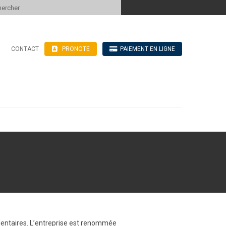
 to content
CONTACT
PRONOTE
PAIEMENT EN LIGNE
’hébergement
n ligne
blics
ve
dentaires. L’entreprise est renommée