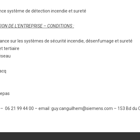
ce système de détection incendie et sureté
ON DE L’ENTREPRISE – CONDITIONS :
nance sur les systèmes de sécurité incendie, désenfumage et sureté
t tertiaire
éseau
Lacq
repas
06 21 99 44 00 – email :guy.canguilhem@siemens.com – 153 Bd du 