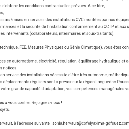
 d’obtenir les conditions contractuelles prévues. A ce titre,
is,
ssais /mises en services des installations CVC montées par nos équipe
ormances et la sécurité de l’installation conformément au CCTP et aux s
es intervenants (collaborateurs, intérimaires et sous-traitants).
technique, FEE, Mesures Physiques ou Génie Climatique), vous êtes con
s en automatisme, électricité, régulation, équilibrage hydraulique et 
s notices.
en service des installations nécessite d’être très autonome, méthodique
s déplacements réguliers sont à prévoir sur la région Languedoc-Roussi
de votre grande capacité d’adaptation, vos compétences managériales v
s à vous confier. Rejoignez-nous !
ojets.
ervault, à l’adresse suivante : sonia.hervault@cofelyaxima-gdfsuez.co