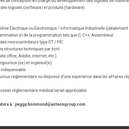
s de conception en charge du développement des logiciels de matériel
n des logiciels (software) et produits (hardware).
 Génie Electrique ou Electronique / informatique industrielle (idéalement
ammation et de la programmation tels que C, C++, Assembleur.
es microcontrôleurs type ST / PIC.
es structures techniques par écrit.
te office, Adobe, internet, etc.)
rigoureux (se) et organisé(e).
 indispensable.
ursus réglementaire ou disposez d’une expérience dans les affaires rég
ossier réglementaire médical serait appréciable.
dature à : peggy.boismond@acteongroup.com