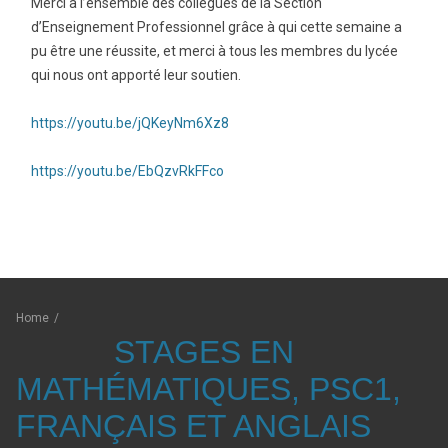
Merci à l’ensemble des collègues de la Section
d’Enseignement Professionnel grâce à qui cette semaine a
pu être une réussite, et merci à tous les membres du lycée
qui nous ont apporté leur soutien.
https://youtu.be/jQKeyNm6Xz8
https://youtu.be/EbQzvRkFFco
Home
/
STAGES EN
MATHÉMATIQUES, PSC1,
FRANÇAIS ET ANGLAIS