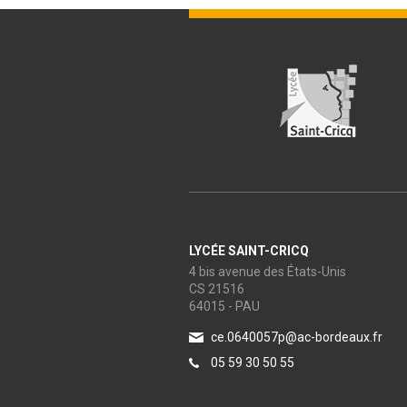
LYCÉE SAINT-CRICQ
4 bis avenue des États-Unis
CS 21516
64015 - PAU
ce.0640057p@ac-bordeaux.fr
05 59 30 50 55