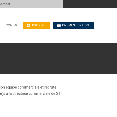
 to content
CONTACT
PRONOTE
PAIEMENT EN LIGNE
’hébergement
n ligne
blics
ve
e son équipe commerciale et recrute
)s à la directrice commerciale de STI