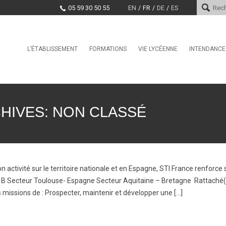
05 59 30 50 55
EN
FR
DE
ES
Skip
L’ÉTABLISSEMENT
FORMATIONS
VIE LYCÉENNE
INTENDANCE
Le mot du proviseur
International
Service Vie Scolaire
Services d
Histoire
Seconde GT
Conseil de la Vie Lycéenne
Paiement e
(CVL)
Encadrement
Section Internationale
Marchés pu
Américaine / BFI Américain
Santé, Culture, Citoyenneté
HIVES:
NON CLASSÉ
Projet d’établissement
Première Générale / Terminale
Education physique et sporti
Générale
Taxe d’apprentissage
CDI
Bac Pro CIEL
Offres d’emploi et stages
La MDL
BAC STi2D
 activité sur le territoire nationale et en Espagne, STI France renforc
Clubs
CPGE TSI
to B Secteur Toulouse- Espagne Secteur Aquitaine – Bretagne Rattaché(e
BTS CCST
missions de : Prospecter, maintenir et développer une […]
BTS CIEL
BTS CRSA