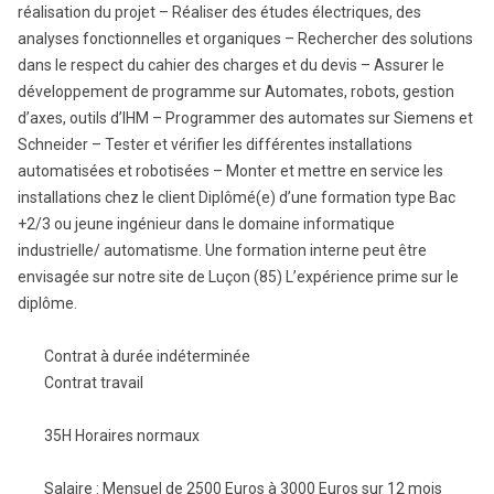
réalisation du projet – Réaliser des études électriques, des
analyses fonctionnelles et organiques – Rechercher des solutions
dans le respect du cahier des charges et du devis – Assurer le
développement de programme sur Automates, robots, gestion
d’axes, outils d’IHM – Programmer des automates sur Siemens et
Schneider – Tester et vérifier les différentes installations
automatisées et robotisées – Monter et mettre en service les
installations chez le client Diplômé(e) d’une formation type Bac
+2/3 ou jeune ingénieur dans le domaine informatique
industrielle/ automatisme. Une formation interne peut être
envisagée sur notre site de Luçon (85) L’expérience prime sur le
diplôme.
T
Contrat à durée indéterminée
y
Contrat travail
p
e
D
35H Horaires normaux
d
u
e
r
S
Salaire : Mensuel de 2500 Euros à 3000 Euros sur 12 mois