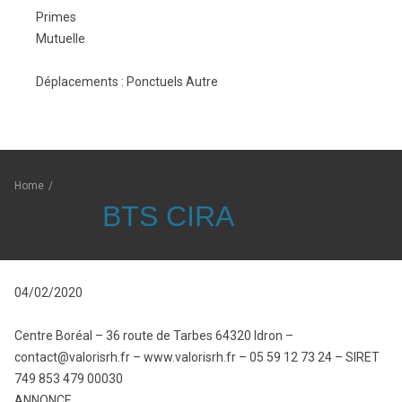
c
é
a
Primes
o
e
l
Mutuelle
n
d
a
t
u
i
D
Déplacements : Ponctuels Autre
r
t
r
é
a
r
e
p
t
a
:
l
:
v
a
Home
/
a
c
BTS CIRA
i
e
l
m
:
e
n
04/02/2020
t
s
Centre Boréal – 36 route de Tarbes 64320 Idron –
:
contact@valorisrh.fr – www.valorisrh.fr – 05 59 12 73 24 – SIRET
749 853 479 00030
ANNONCE