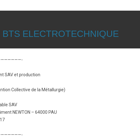
OU BTS ELECTROTECHNIQUE
——————-
ent SAV et production
tion Collective de la Métallurgie)
sable SAV
– Bâtiment NEWTON – 64000 PAU
017
——————-