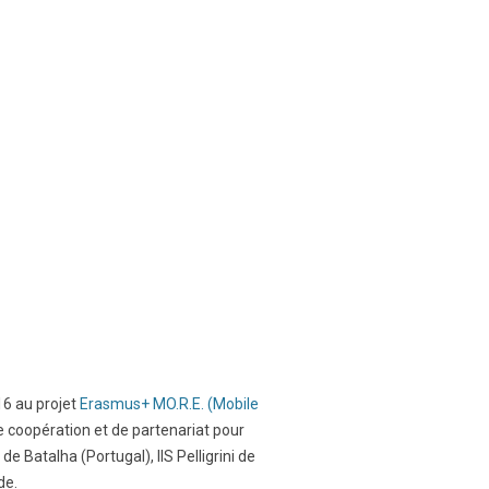
16 au projet
Erasmus+ MO.R.E. (Mobile
de coopération et de partenariat pour
e Batalha (Portugal), IIS Pelligrini de
de.