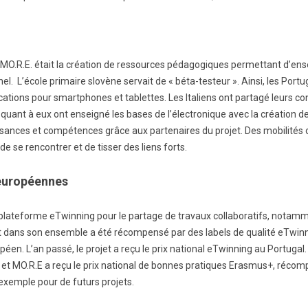
t MO.R.E. était la création de ressources pédagogiques permettant d’ens
l. L’école primaire slovène servait de « béta-testeur ». Ainsi, les Port
ions pour smartphones et tablettes. Les Italiens ont partagé leurs con
quant à eux ont enseigné les bases de l’électronique avec la création 
ssances et compétences grâce aux partenaires du projet. Des mobilités
e se rencontrer et de tisser des liens forts.
européennes
a plateforme eTwinning pour le partage de travaux collaboratifs, notamm
ojet dans son ensemble a été récompensé par des labels de qualité eTwi
éen. L’an passé, le projet a reçu le prix national eTwinning au Portugal. E
t MO.R.E a reçu le prix national de bonnes pratiques Erasmus+, récompen
emple pour de futurs projets.