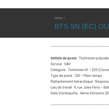
Home
/
BTS SN (EC) 
——————————————————————
Intitulé du poste
: Technicien polyval
Service : SAV
Catégorie : Technicien IV – 255 (Conven
Type de poste : CDI – Plein-temps
Rattachement hiérarchique : Respon
Lieu de travail : 4, rue Jules Ferry 
Date d’embauche : 4ème trimestre 2
——————————————————————