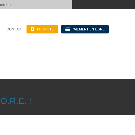
 to content
CONTACT
PRONOTE
PAIEMENT EN LIGNE
’hébergement
n ligne
blics
ve
.R.E. !