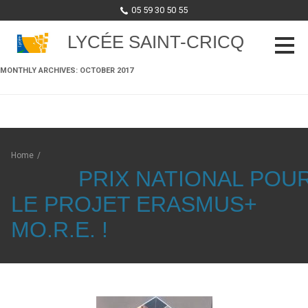
05 59 30 50 55
LYCÉE SAINT-CRICQ
MONTHLY ARCHIVES:
OCTOBER 2017
Skip to content
Home
/
PRIX NATIONAL POU
LE PROJET ERASMUS+
MO.R.E. !