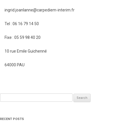
ingrid.joanlanne@carpediem-interim.fr
Tel : 06 16 79 14 50
Fixe : 05 59 98 40 20
10 rue Emile Guichenné
64000 PAU
Search
for:
RECENT POSTS