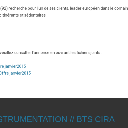
(92) recherche pour l’un de ses clients, leader européen dans le domain
BTS Electrotechnique
itinérants et sédentaires.
BTS Contrôle Industriel et
Régulation Automatique
(C.I.R.A.)
Les BTS par la voie de
l’apprentissage
Licence Professionnelle
veuillez consulter l’annonce en ouvrant les fichiers joints :
fre janvier2015
Offre janvier2015
STRUMENTATION // BTS CIRA