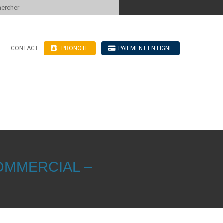
 to content
CONTACT
PRONOTE
PAIEMENT EN LIGNE
’hébergement
n ligne
blics
ve
OMMERCIAL –