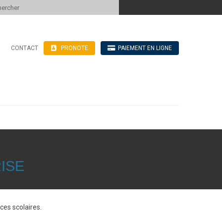
 to content
CONTACT
PRONOTE
PAIEMENT EN LIGNE
’hébergement
n ligne
blics
ve
ISE
ces scolaires.