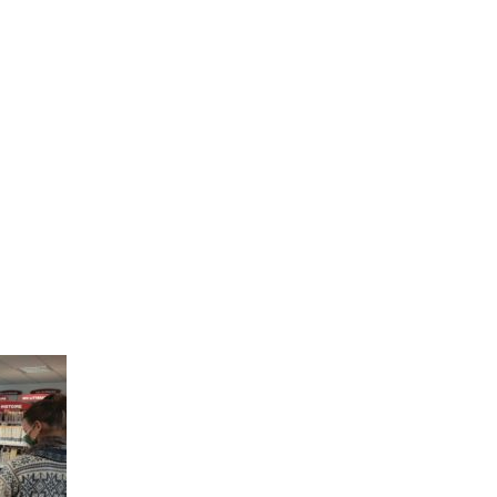
BTS Electrotechnique
BTS Contrôle Industriel et
Régulation Automatique
(C.I.R.A.)
Les BTS par la voie de
l’apprentissage
Licence Professionnelle