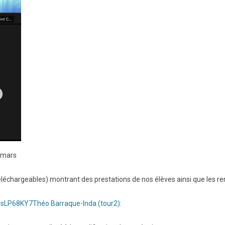
6 mars
éléchargeables) montrant des prestations de nos élèves ainsi que les re
APsLP68KY7
Théo Barraque-Inda (tour2):