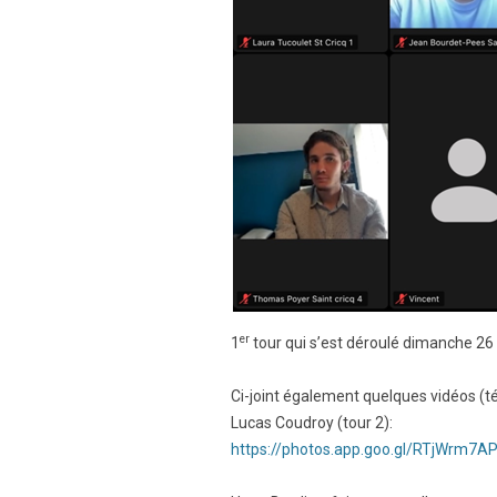
er
1
tour qui s’est déroulé dimanche 2
Ci-joint également quelques vidéos (t
Lucas Coudroy (tour 2):
https://photos.app.goo.gl/RTjWrm7