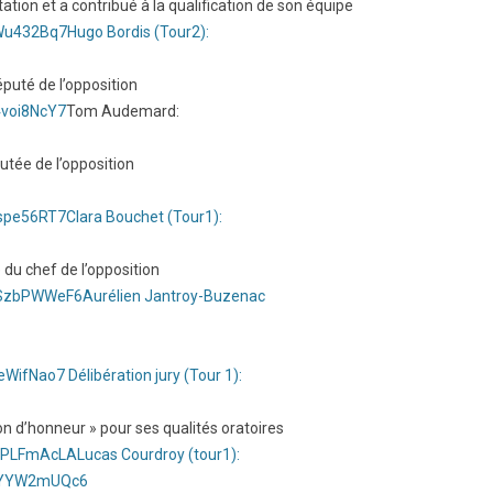
ation et a contribué à la qualification de son équipe
HWu432Bq7
Hugo Bordis (Tour2):
puté de l’opposition
4voi8NcY7
Tom Audemard:
tée de l’opposition
Aspe56RT7
Clara Bouchet (Tour1):
du chef de l’opposition
XVSzbPWWeF6
Aurélien Jantroy-Buzenac
YeWifNao7
Délibération jury (Tour 1):
n d’honneur » pour ses qualités oratoires
ASPLFmAcLA
Lucas Courdroy (tour1):
H1YYW2mUQc6