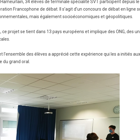
meurlain, 34 élèves de terminale spécialité SVT participent depuis le 
ération Francophone de débat. Il s’agit d’un concours de débat en ligne
BTS Electrotechnique
ronnementales, mais également socioéconomiques et géopolitiques.
BTS Contrôle Industriel et
Régulation Automatique
(C.I.R.A.)
ce projet se tient dans 13 pays européens et implique des ONG, des un
Les BTS par la voie de
cales.
l’apprentissage
Licence Professionnelle
et l’ensemble des élèves a apprécié cette expérience qui les a initiés a
e du grand oral.