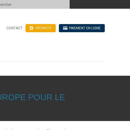
 to content
CONTACT
PRONOTE
PAIEMENT EN LIGNE
’hébergement
n ligne
blics
ve
EUROPE POUR LE