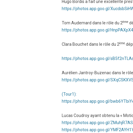
Hugo Bordis a fait une excellente prest
https://photos.app.goo.gl/XucdsbSi
ème
Tom Audemard dans le rôle du 2
dé
https://photos.app.goo.gl/HnpPAXpX
ème
Clara Bouchet dans le rôle du 2
dépu
https://photos.app.goo.gl/sB5f2nTL
Aurélien Jantroy-Buzenac dans le rôle 
https://photos.app.goo.gl/SXqCSK
(Tour1):
https://photos.app.goo.gl/bwb6YTbi
Lucas Coudroy ayant obtenu la « Motio
https://photos.app.goo.gl/ZMuhjR7
https://photos.app.goo.gl/YMF2AY