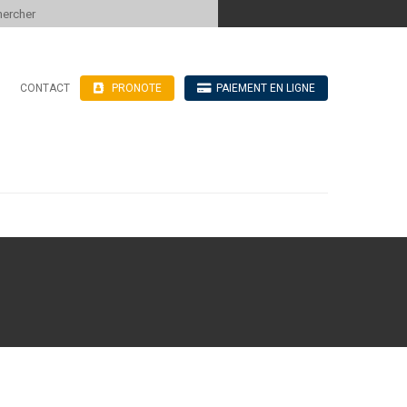
 to content
CONTACT
PRONOTE
PAIEMENT EN LIGNE
’hébergement
n ligne
blics
ve