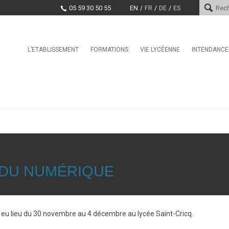
05 59 30 50 55
EN
FR
DE
ES
Skip
L’ETABLISSEMENT
FORMATIONS
VIE LYCÉENNE
INTENDANCE
Le mot du proviseur
L’international au lycée Saint-
Conseil de la Vie Lycéenne
Services d
Cricq
(CVL)
Histoire
Paiement e
La Seconde Générale et
Santé, Culture, Citoyenneté
Technologique
Encadrement
Marchés pu
Education physique et sporti
BAC Pro : CIEL anciennement
Projet d’établissement
Systèmes Numériques
CDI
EDUCATION TAX
CPGE – Technologies et
La MDL
Sciences Industrielles
Offres d’emploi et stages
Clubs
BTS Conseil et
 DU NUMÉRIQUE
Commercialisation de Solutions
Techniques
BTS CIEL anciennement
Systèmes Numériques
u lieu du 30 novembre au 4 décembre au lycée Saint-Cricq.
BTS Conception et Réalisation
de Systèmes Automatiques –
automatismes et robotique