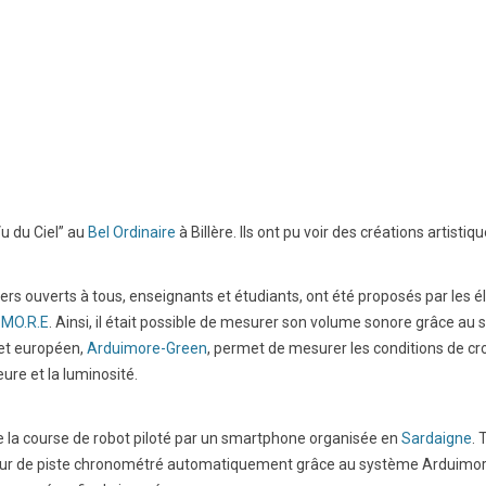
BTS Electrotechnique
BTS Contrôle Industriel et
Régulation Automatique
(C.I.R.A.)
Les BTS par la voie de
l’apprentissage
Licence Professionnelle
Vu du Ciel” au
Bel Ordinaire
à Billère. Ils ont pu voir des créations artisti
ers ouverts à tous, enseignants et étudiants, ont été proposés par les é
 MO.R.E
. Ainsi, il était possible de mesurer son volume sonore grâce a
jet européen,
Arduimore-Green
, permet de mesurer les conditions de cro
eure et la luminosité.
 de la course de robot piloté par un smartphone organisée en
Sardaigne
. 
tour de piste chronométré automatiquement grâce au système Arduimore