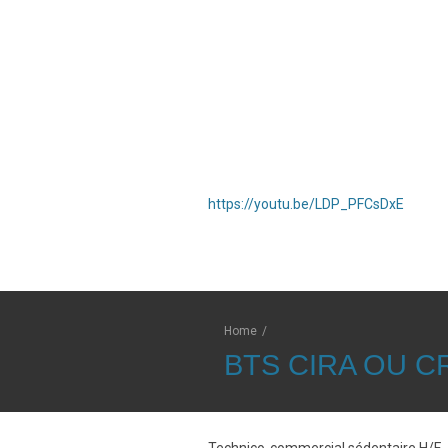
https://youtu.be/LDP_PFCsDxE
Home
/
BTS CIRA OU C