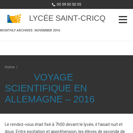
05 59 30 50 55
LYCÉE SAINT-CRICQ
MONTHLY ARCHIVES:
NOVEMBER 2016
Skip to content
Home
/
VOYAGE
SCIENTIFIQUE EN
ALLEMAGNE – 2016
Le rendez-vous était fixé à 7h00 devant le lycée, il faisait nuit et
doux. Entre excitation et appréhension, les élèves de seconde de