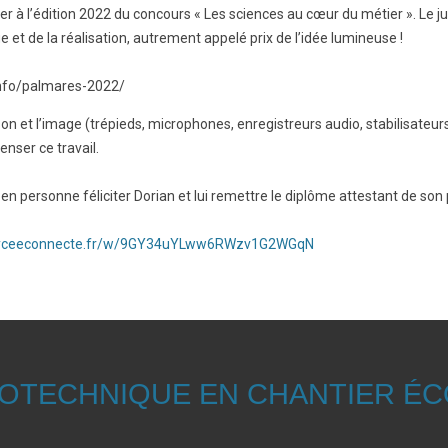
iper à l’édition 2022 du concours « Les sciences au cœur du métier ». Le j
ge et de la réalisation, autrement appelé prix de l’idée lumineuse !
info/palmares-2022/
 et l’image (trépieds, microphones, enregistreurs audio, stabilisateurs
nser ce travail.
 en personne féliciter Dorian et lui remettre le diplôme attestant de son p
e.lyceeconnecte.fr/w/9GY34uYLww6RWzv1G2WGqN
ROTECHNIQUE EN CHANTIER ÉC