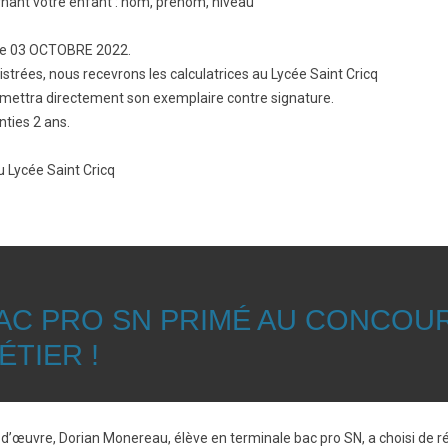
rnant votre enfant : nom, prénom, niveau
le 03 OCTOBRE 2022.
trées, nous recevrons les calculatrices au Lycée Saint Cricq
remettra directement son exemplaire contre signature.
ties 2 ans.
 Lycée Saint Cricq
BAC PRO SN PRIMÉ AU CONCOU
TIER !
f d’œuvre, Dorian Monereau, élève en terminale bac pro SN, a choisi de ré