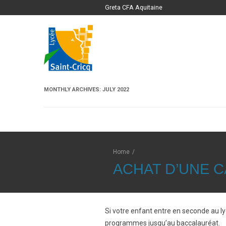
Greta CFA Aquitaine
MONTHLY ARCHIVES:
JULY 2022
Home
/
ACHAT D’UNE C
Si votre enfant entre en seconde au ly
programmes jusqu’au baccalauréat.