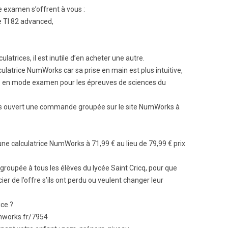
 examen s’offrent à vous :
BTS Electrotechnique
e TI 82 advanced,
BTS Contrôle Industriel et
Régulation Automatique
(C.I.R.A.)
latrices, il est inutile d’en acheter une autre.
Les BTS par la voie de
l’apprentissage
lculatrice NumWorks car sa prise en main est plus intuitive,
se en mode examen pour les épreuves de sciences du
Licence Professionnelle
ons ouvert une commande groupée sur le site NumWorks à
’une calculatrice NumWorks à 71,99 € au lieu de 79,99 € prix
roupée à tous les élèves du lycée Saint Cricq, pour que
ier de l’offre s’ils ont perdu ou veulent changer leur
ce ?
mworks.fr/7954