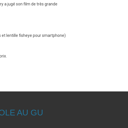
ury a jugé son film de très grande
 et lentille fisheye pour smartphone)
rix.
OLE AU GU