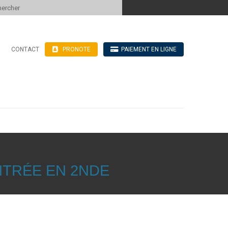
 to content
CONTACT
PRONOTE
PAIEMENT EN LIGNE
’hébergement
n ligne
blics
ve
NTRÉE EN 2NDE