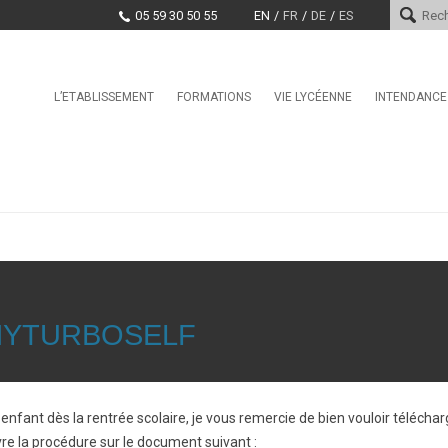
05 59 30 50 55
EN
FR
DE
ES
Skip
L’ETABLISSEMENT
FORMATIONS
VIE LYCÉENNE
INTENDANCE
Le mot du proviseur
L’international au lycée Saint-
Conseil de la Vie Lycéenne
Services d
Cricq
(CVL)
Histoire
Paiement e
La Seconde Générale et
Santé, Culture, Citoyenneté
Technologique
Encadrement
Marchés pu
Education physique et sporti
BAC Pro : CIEL anciennement
Projet d’établissement
Systèmes Numériques
CDI
EDUCATION TAX
CPGE – Technologies et
La MDL
Sciences Industrielles
Offres d’emploi et stages
Clubs
BTS Conseil et
 MYTURBOSELF
Commercialisation de Solutions
Techniques
BTS CIEL anciennement
Systèmes Numériques
re enfant dès la rentrée scolaire, je vous remercie de bien vouloir téléc
BTS Conception et Réalisation
de Systèmes Automatiques –
re la procédure sur le document suivant :
automatismes et robotique