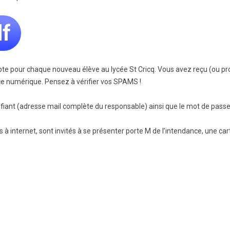
BTS Electrotechnique
f
BTS Contrôle Industriel et
Régulation Automatique
(C.I.R.A.)
Les BTS par la voie de
l’apprentissage
pte pour chaque nouveau élève au lycée St Cricq. Vous avez reçu (ou pr
ce numérique. Pensez à vérifier vos SPAMS !
Licence Professionnelle
identifiant (adresse mail complète du responsable) ainsi que le mot de p
 internet, sont invités à se présenter porte M de l’intendance, une car