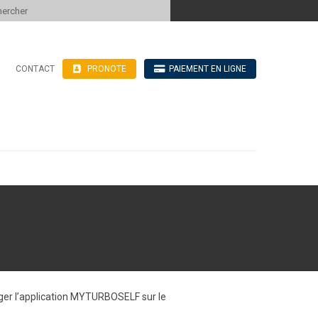
 to content
CONTACT
PRONOTE
PAIEMENT EN LIGNE
’hébergement
n ligne
blics
ve
harger l’application MYTURBOSELF sur le