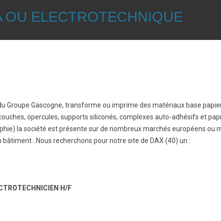
RA OU ELECTROTECHNIQUE
 du Groupe Gascogne, transforme ou imprime des matériaux base papier 
uches, opercules, supports siliconés, complexes auto-adhésifs et pap
aphie) la société est présente sur de nombreux marchés européens ou mo
ion bâtiment…Nous recherchons pour notre site de DAX (40) un :
CTROTECHNICIEN H/F