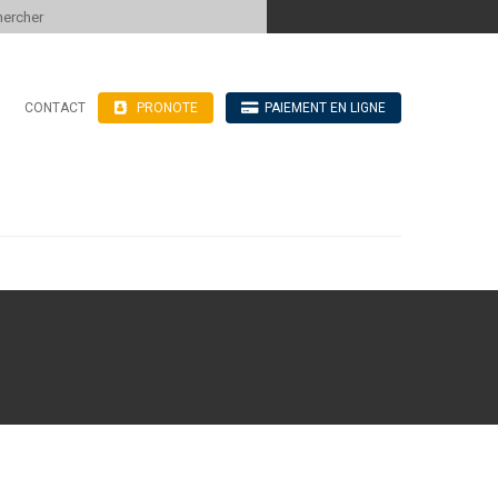
 to content
CONTACT
PRONOTE
PAIEMENT EN LIGNE
’hébergement
n ligne
blics
ve