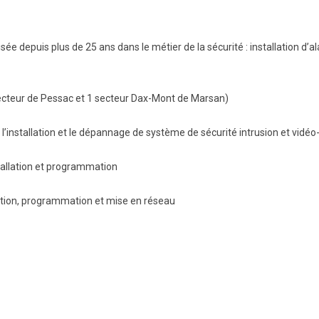
BTS Electrotechnique
BTS Contrôle Industriel et
 depuis plus de 25 ans dans le métier de la sécurité : installation d’al
Régulation Automatique
(C.I.R.A.)
Les BTS par la voie de
l’apprentissage
secteur de Pessac et 1 secteur Dax-Mont de Marsan)
Licence Professionnelle
’installation et le dépannage de système de sécurité intrusion et vidéo
allation et programmation
tion, programmation et mise en réseau