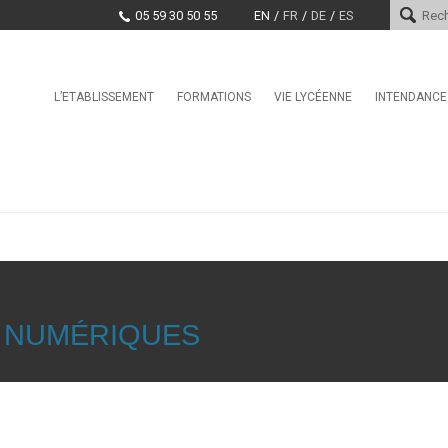
05 59 30 50 55
EN
FR
DE
ES
Skip
L’ETABLISSEMENT
FORMATIONS
VIE LYCÉENNE
INTENDANCE
Le mot du proviseur
L’international au lycée Saint-
Conseil de la Vie Lycéenne
Services d
Cricq
(CVL)
Histoire
Paiement e
La Seconde Générale et
Santé, Culture, Citoyenneté
Technologique
Encadrement
Marchés pu
Education physique et sporti
BAC Pro : CIEL anciennement
Projet d’établissement
Systèmes Numériques
CDI
EDUCATION TAX
CPGE – Technologies et
La MDL
Sciences Industrielles
Offres d’emploi et stages
Clubs
BTS Conseil et
 NUMÉRIQUES
Commercialisation de Solutions
Techniques
BTS CIEL anciennement
Systèmes Numériques
BTS Conception et Réalisation
de Systèmes Automatiques –
automatismes et robotique