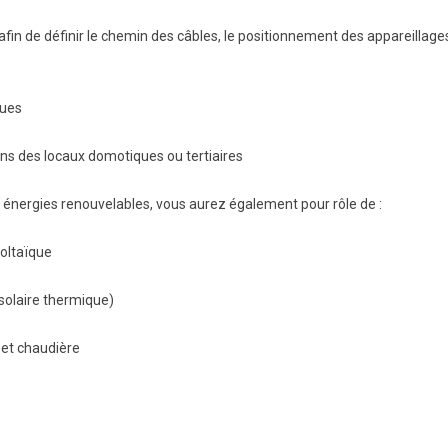
n de définir le chemin des câbles, le positionnement des appareillages e
ques
ans des locaux domotiques ou tertiaires
s énergies renouvelables, vous aurez également pour rôle de :
voltaïque
(solaire thermique)
e et chaudière