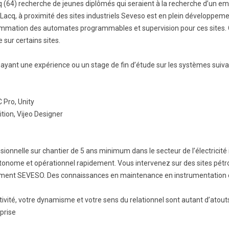
q (64) recherche de jeunes diplômés qui seraient à la recherche d’un em
 à Lacq, à proximité des sites industriels Seveso est en plein développem
ammation des automates programmables et supervision pour ces sites.
sur certains sites.
yant une expérience ou un stage de fin d’étude sur les systèmes suivant
 Pro, Unity
tion, Vijeo Designer
sionnelle sur chantier de 5 ans minimum dans le secteur de l’électricit
onome et opérationnel rapidement. Vous intervenez sur des sites pétro
nnement SEVESO. Des connaissances en maintenance en instrumentation e
ité, votre dynamisme et votre sens du relationnel sont autant d’atout
eprise