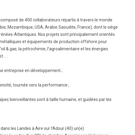
BTS Electrotechnique
BTS Contrôle Industriel et
 composé de 400 collaborateurs répartis à travers le monde
Régulation Automatique
(C.I.R.A.)
ibie, Mozambique, USA, Arabie Saoudite, France), dont le siège
yrénées-Atlantiques. Nos projets sont principalement orientés
Les BTS par la voie de
l’apprentissage
 métalliques et équipements de production offshore pour
l’oil & gas, la pétrochimie, l’agroalimentaire et les énergies
Licence Professionnelle
t … :
’une entreprise en développement ;
hnicité, tournée vers la performance ;
pes bienveillantes sont à taille humaine, et guidées par les
dans les Landes à Aire sur l’Adour (40) un(e)