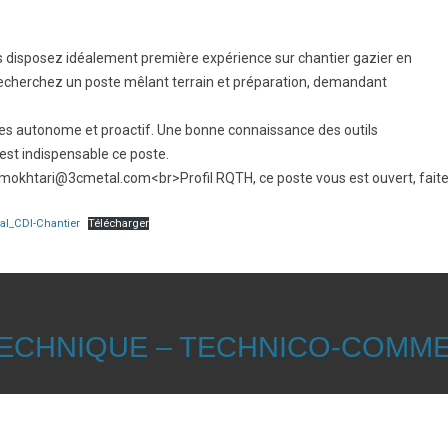
disposez idéalement première expérience sur chantier gazier en
et recherchez un poste mêlant terrain et préparation, demandant
êtes autonome et proactif. Une bonne connaissance des outils
t indispensable ce poste.
mokhtari@3cmetal.com<br>Profil RQTH, ce poste vous est ouvert, faites
tal_CDI-Chantier
Télécharger
ECHNIQUE – TECHNICO-COMME