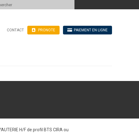
 to content
CONTACT
PRONOTE
PAIEMENT EN LIGNE
’hébergement
n ligne
blics
ve
YAUTERIE H/F de profil BTS CIRA ou