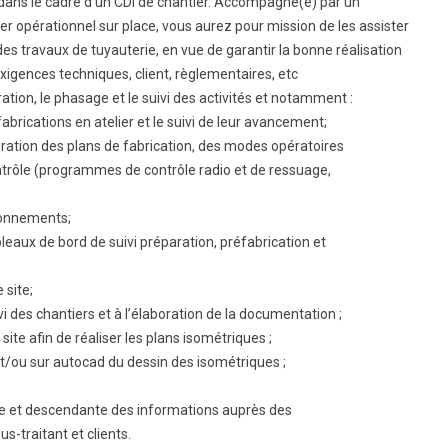
dans le cadre d’un CDI de chantier. Accompagné(e) par un
er opérationnel sur place, vous aurez pour mission de les assister
 des travaux de tuyauterie, en vue de garantir la bonne réalisation
xigences techniques, client, règlementaires, etc
ation, le phasage et le suivi des activités et notamment :
abrications en atelier et le suivi de leur avancement;
aboration des plans de fabrication, des modes opératoires
ontrôle (programmes de contrôle radio et de ressuage,
sionnements;
ableaux de bord de suivi préparation, préfabrication et
 site;
vi des chantiers et à l’élaboration de la documentation ;
 site afin de réaliser les plans isométriques ;
et/ou sur autocad du dessin des isométriques ;
 et descendante des informations auprès des
us-traitant et clients.