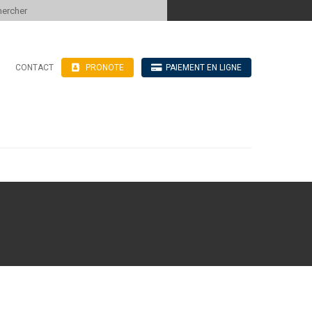
 to content
CONTACT
PRONOTE
PAIEMENT EN LIGNE
’hébergement
n ligne
blics
ve