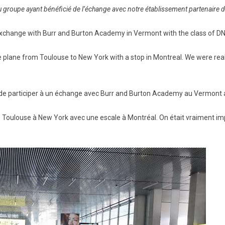
 groupe ayant bénéficié de l’échange avec notre établissement partenaire 
BTS Electrotechnique
BTS Contrôle Industriel et
exchange with Burr and Burton Academy in Vermont with the class of D
Régulation Automatique
(C.I.R.A.)
e plane from Toulouse to New York with a stop in Montreal. We were real
Les BTS par la voie de
l’apprentissage
Licence Professionnelle
 de participer à un échange avec Burr and Burton Academy au Vermont 
 de Toulouse à New York avec une escale à Montréal. On était vraiment imp