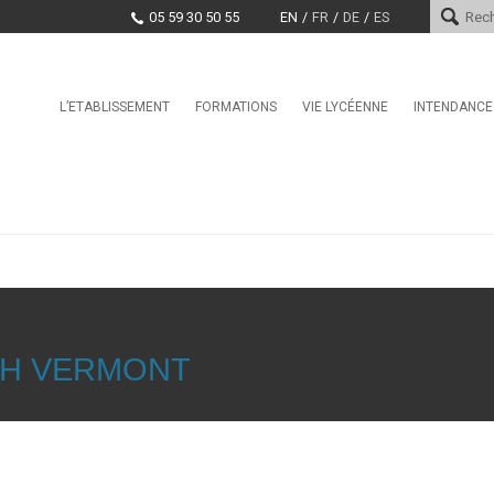
05 59 30 50 55
EN
FR
DE
ES
Skip
L’ETABLISSEMENT
FORMATIONS
VIE LYCÉENNE
INTENDANCE
Le mot du proviseur
L’international au lycée Saint-
Conseil de la Vie Lycéenne
Services d
Cricq
(CVL)
Histoire
Paiement e
La Seconde Générale et
Santé, Culture, Citoyenneté
Technologique
Encadrement
Marchés pu
Education physique et sporti
BAC Pro : CIEL anciennement
Projet d’établissement
Systèmes Numériques
CDI
EDUCATION TAX
CPGE – Technologies et
La MDL
Sciences Industrielles
Offres d’emploi et stages
Clubs
BTS Conseil et
TH VERMONT
Commercialisation de Solutions
Techniques
BTS CIEL anciennement
Systèmes Numériques
BTS Conception et Réalisation
de Systèmes Automatiques –
automatismes et robotique