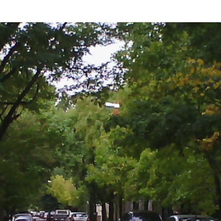
BTS Electrotechnique
BTS CIRA
BTS Apprentissage
Licence Professionnelle