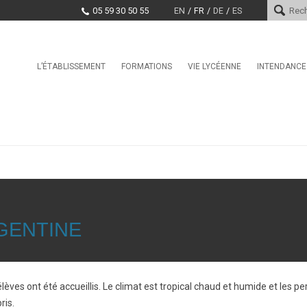
05 59 30 50 55
EN
FR
DE
ES
Skip
L’ÉTABLISSEMENT
FORMATIONS
VIE LYCÉENNE
INTENDANCE
Le mot du proviseur
International
Service Vie Scolaire
Services d
Histoire
Seconde GT
Conseil de la Vie Lycéenne
Paiement e
(CVL)
Encadrement
Section Internationale
Marchés pu
Américaine / BFI Américain
Santé, Culture, Citoyenneté
Projet d’établissement
Première Générale / Terminale
Education physique et sporti
Générale
Taxe d’apprentissage
CDI
Bac Pro CIEL
Offres d’emploi et stages
La MDL
BAC STi2D
GENTINE
Clubs
CPGE TSI
BTS CCST
BTS CIEL
lèves ont été accueillis. Le climat est tropical chaud et humide et les pe
BTS CRSA
ris.