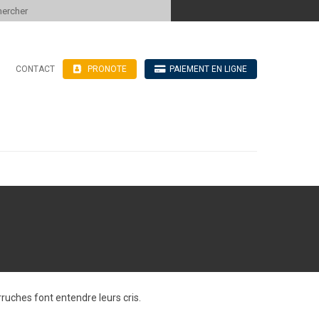
 to content
CONTACT
PRONOTE
PAIEMENT EN LIGNE
’hébergement
n ligne
blics
ve
rruches font entendre leurs cris.