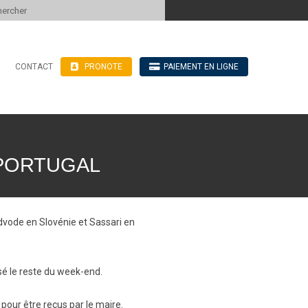
 to content
CONTACT
PRONOTE
PAIEMENT EN LIGNE
’hébergement
n ligne
blics
 PORTUGAL
ve
dvode en Slovénie et Sassari en
ssé le reste du week-end.
pour être reçus par le maire.