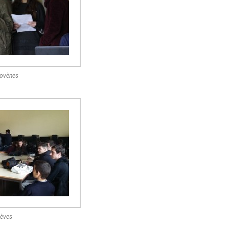
lovènes
lèves