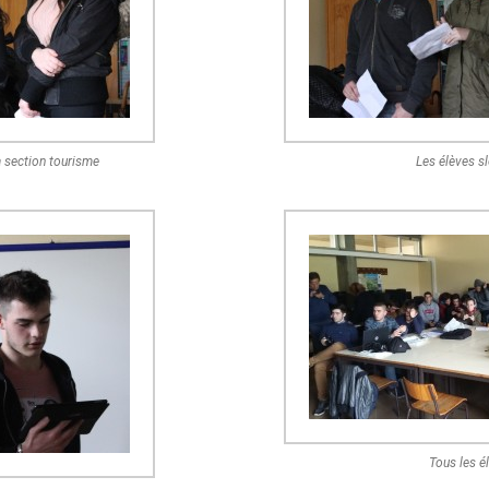
a section tourisme
Les élèves s
Tous les é