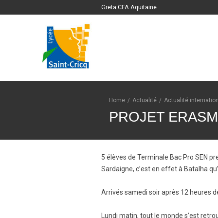
Greta CFA Aquitaine
Home
/
Actualité
/
Actualité internatio
PROJET ERASMU
5 élèves de Terminale Bac Pro SEN pre
Sardaigne, c’est en effet à Batalha qu’
Arrivés samedi soir après 12 heures de 
Lundi matin, tout le monde s’est retro