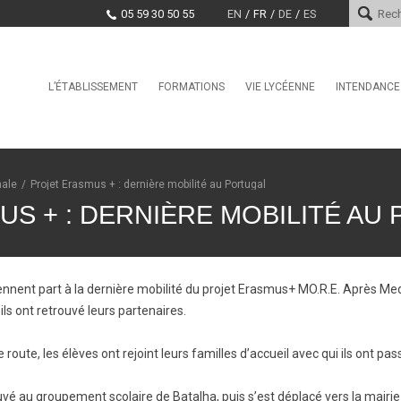
05 59 30 50 55
EN
FR
DE
ES
Skip
L’ÉTABLISSEMENT
FORMATIONS
VIE LYCÉENNE
INTENDANCE
Le mot du proviseur
International
Service Vie Scolaire
Services d
Histoire
Seconde GT
Conseil de la Vie Lycéenne
Paiement e
(CVL)
Encadrement
Section Internationale
Marchés pu
nale
/
Projet Erasmus + : dernière mobilité au Portugal
Américaine / BFI Américain
Santé, Culture, Citoyenneté
Projet d’établissement
S + : DERNIÈRE MOBILITÉ AU
Première Générale / Terminale
Education physique et sporti
Générale
Taxe d’apprentissage
CDI
Bac Pro CIEL
Offres d’emploi et stages
La MDL
BAC STi2D
nnent part à la dernière mobilité du projet Erasmus+ MO.R.E. Après Me
Clubs
ils ont retrouvé leurs partenaires.
CPGE TSI
BTS CCST
route, les élèves ont rejoint leurs familles d’accueil avec qui ils ont pa
BTS CIEL
BTS CRSA
uvé au groupement scolaire de Batalha, puis s’est déplacé vers la mairie 