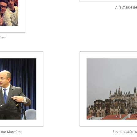
A la mairie d
res !
e par Massimo
Le monastère d