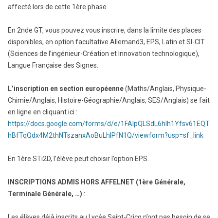
affecté lors de cette 1ère phase.
En 2nde GT, vous pouvez vous inscrire, dans la limite des places
disponibles, en option facultative Allemand3, EPS, Latin et SI-CIT
(Sciences de l’ingénieur-Création et Innovation technologique),
Langue Française des Signes.
L’inscription en section européenne
(Maths/Anglais, Physique-
Chimie/Anglais, Histoire-Géographie/Anglais, SES/Anglais) se fait
en ligne en cliquant ici :
https://docs.google.com/forms/d/e/1FAIpQLSdL6hlh1Yfsv61EQT
hBfTqQdx4M2thNTszanxAoBuLhIPfN1Q/viewform?usp=sf_link
En 1ère STi2D, l’élève peut choisir l’option EPS.
INSCRIPTIONS ADMIS HORS AFFELNET (1ère Générale,
Terminale Générale, …)
:
Les élèves déjà inscrits au Lycée Saint-Cricq n’ont pas besoin de se