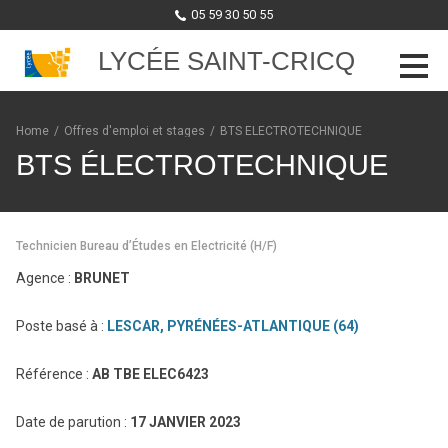
05 59 30 50 55
LYCÉE SAINT-CRICQ
Skip to content
Home
/
Offres d'emploi et stages
/
BTS ÉLECTROTECHNIQUE
BTS ÉLECTROTECHNIQUE
Technicien Bureau d’Études en Electricité (H/F)
Agence :
BRUNET
Poste basé à :
LESCAR, PYRÉNÉES-ATLANTIQUE (64)
Référence :
AB TBE ELEC6423
Date de parution :
17 JANVIER 2023