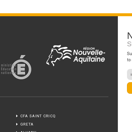
S
Su
to
CFA SAINT CRICQ
GRETA