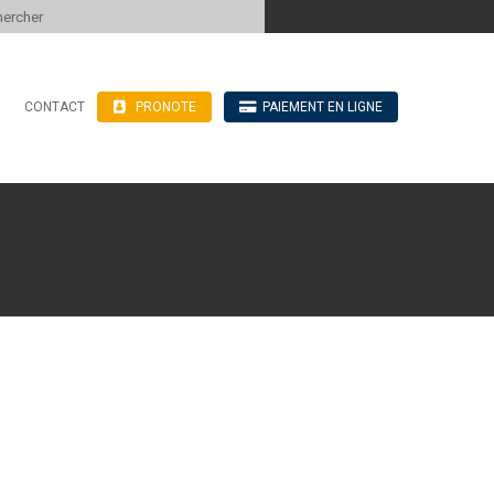
 to content
CONTACT
PRONOTE
PAIEMENT EN LIGNE
’hébergement
n ligne
blics
ve