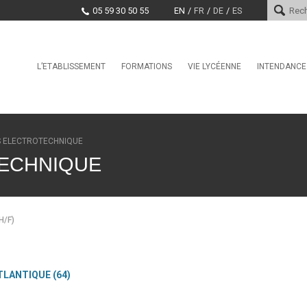
05 59 30 50 55
EN
FR
DE
ES
Skip
L’ETABLISSEMENT
FORMATIONS
VIE LYCÉENNE
INTENDANCE
Le mot du proviseur
L’international au lycée Saint-
Conseil de la Vie Lycéenne
Services d
Cricq
(CVL)
Histoire
Paiement e
La Seconde Générale et
Santé, Culture, Citoyenneté
Technologique
Encadrement
Marchés pu
S ÉLECTROTECHNIQUE
Education physique et sporti
BAC Pro : CIEL anciennement
Projet d’établissement
ECHNIQUE
Systèmes Numériques
CDI
EDUCATION TAX
CPGE – Technologies et
La MDL
Sciences Industrielles
Offres d’emploi et stages
Clubs
BTS Conseil et
H/F)
Commercialisation de Solutions
Techniques
BTS CIEL anciennement
Systèmes Numériques
TLANTIQUE (64)
BTS Conception et Réalisation
de Systèmes Automatiques –
automatismes et robotique