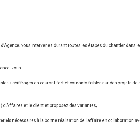
BTS Electrotechnique
BTS Contrôle Industriel et
Régulation Automatique
(C.I.R.A.)
Les BTS par la voie de
l’apprentissage
’Agence, vous intervenez durant toutes les étapes du chantier dans le 
Licence Professionnelle
ence, vous :
es / chiffrages en courant fort et courants faibles sur des projets de 
 d’Affaires et le client et proposez des variantes,
iels nécessaires à la bonne réalisation de l’affaire en collaboration 