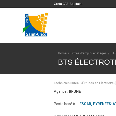
Greta CFA Aquitaine
Home
/
Offres d’emploi et stages
/
BT
BTS ÉLECTROT
Technicien Bureau d’Études en Electricité (
Agence :
BRUNET
Poste basé à :
LESCAR, PYRÉNÉES-A