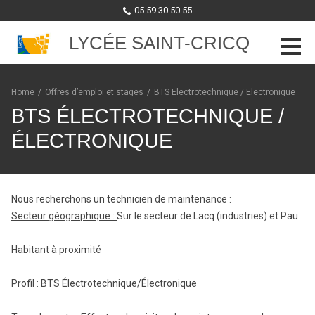
05 59 30 50 55
LYCÉE SAINT-CRICQ
Skip to content
Home
/
Offres d’emploi et stages
/
BTS Électrotechnique / Électronique
BTS ÉLECTROTECHNIQUE /
ÉLECTRONIQUE
Nous recherchons un technicien de maintenance :
Secteur géographique :
Sur le secteur de Lacq (industries) et Pau
Habitant à proximité
Profil :
BTS Électrotechnique/Électronique