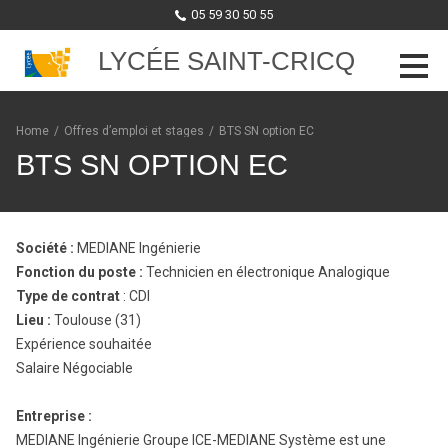
05 59 30 50 55
LYCÉE SAINT-CRICQ
Skip to content
Home
/
Offres d’emploi et stages
/
BTS SN option EC
BTS SN OPTION EC
Société :
MEDIANE Ingénierie
Fonction du poste :
Technicien en électronique Analogique
Type de contrat
: CDI
Lieu :
Toulouse (31)
Expérience souhaitée
Salaire Négociable
Entreprise :
MEDIANE Ingénierie Groupe ICE-MEDIANE Système est une