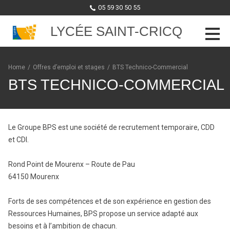
05 59 30 50 55
LYCÉE SAINT-CRICQ
Skip to content
Home
/
Offres d’emploi et stages
/
BTS Technico-Commercial
BTS TECHNICO-COMMERCIAL
Le Groupe BPS est une société de recrutement temporaire, CDD
et CDI.
Rond Point de Mourenx – Route de Pau
64150 Mourenx
Forts de ses compétences et de son expérience en gestion des
Ressources Humaines, BPS propose un service adapté aux
besoins et à l’ambition de chacun.