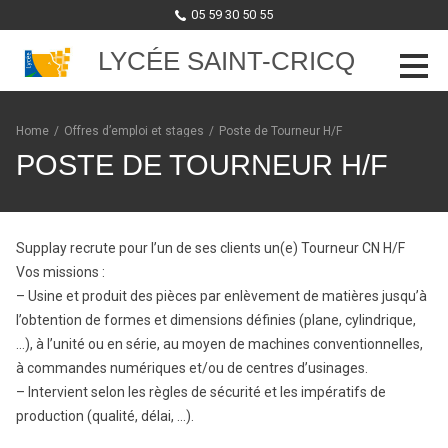
05 59 30 50 55
LYCÉE SAINT-CRICQ
Skip to content
Home
/
Offres d’emploi et stages
/
Poste de Tourneur H/F
POSTE DE TOURNEUR H/F
Supplay recrute pour l’un de ses clients un(e) Tourneur CN H/F
Vos missions :
– Usine et produit des pièces par enlèvement de matières jusqu’à
l’obtention de formes et dimensions définies (plane, cylindrique,
…), à l’unité ou en série, au moyen de machines conventionnelles,
à commandes numériques et/ou de centres d’usinages.
– Intervient selon les règles de sécurité et les impératifs de
production (qualité, délai, …).