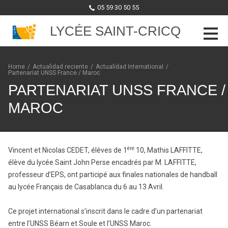
05 59 30 50 55
LYCÉE SAINT-CRICQ
Skip to content
Home
/
Actualidad reciente
/
Actualidad International
/
Partenariat UNSS France / Maroc
PARTENARIAT UNSS FRANCE /
MAROC
ère
Vincent et Nicolas CEDET, élèves de 1
10, Mathis LAFFITTE,
élève du lycée Saint John Perse encadrés par M. LAFFITTE,
professeur d’EPS, ont participé aux finales nationales de handball
au lycée Français de Casablanca du 6 au 13 Avril.
Ce projet international s’inscrit dans le cadre d’un partenariat
entre l’UNSS Béarn et Soule et l’UNSS Maroc.