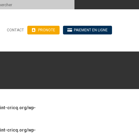
 to content
CONTACT
PRONOTE
PAIEMENT EN LIGNE
’hébergement
n ligne
blics
ve
nt-cricq.org/wp-
nt-cricq.org/wp-