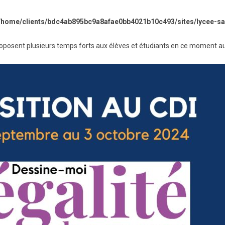
BTS Electrotechnique
/home/clients/bdc4ab895bc9a8afae0bb4021b10c493/sites/lycee-sai
BTS Contrôle Industriel et
Régulation Automatique
(C.I.R.A.)
oposent plusieurs temps forts aux élèves et étudiants en ce moment au
Les BTS par la voie de
l’apprentissage
Licence Professionnelle