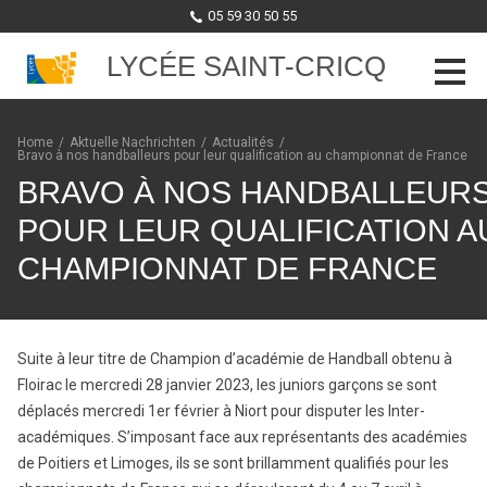
05 59 30 50 55
LYCÉE SAINT-CRICQ
Skip to content
Home
/
Aktuelle Nachrichten
/
Actualités
/
Bravo à nos handballeurs pour leur qualification au championnat de France
BRAVO À NOS HANDBALLEUR
POUR LEUR QUALIFICATION A
CHAMPIONNAT DE FRANCE
Suite à leur titre de Champion d’académie de Handball obtenu à
Floirac le mercredi 28 janvier 2023, les juniors garçons se sont
déplacés mercredi 1er février à Niort pour disputer les Inter-
académiques. S’imposant face aux représentants des académies
de Poitiers et Limoges, ils se sont brillamment qualifiés pour les