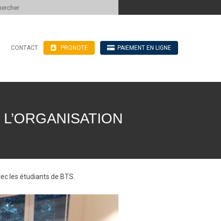
 to content
CONTACT
PRONOTE
PAIEMENT EN LIGNE
’hébergement
n ligne
blics
ve
 L’ORGANISATION
vec les étudiants de BTS.