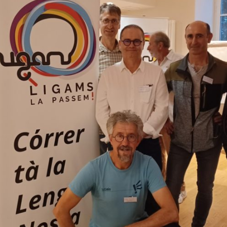
BTS Electrotechnique
BTS Contrôle Industriel et
Régulation Automatique
(C.I.R.A.)
Les BTS par la voie de
l’apprentissage
Licence Professionnelle