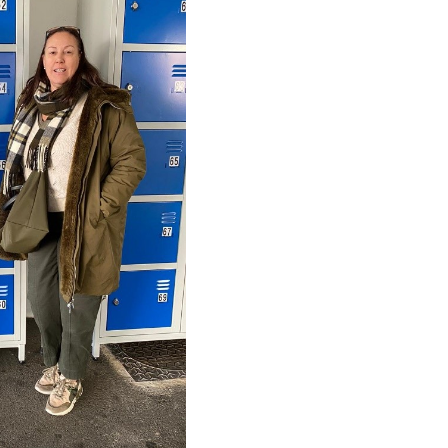
BTS Electrotechnique
BTS Contrôle Industriel et
Régulation Automatique
(C.I.R.A.)
Les BTS par la voie de
l’apprentissage
Licence Professionnelle