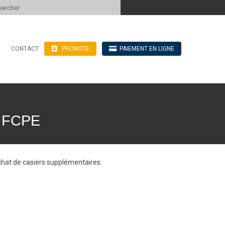
 to content
CONTACT
PRONOTE
PAIEMENT EN LIGNE
’hébergement
n ligne
blics
ve
 FCPE
chat de casiers supplémentaires.