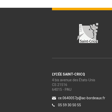
LYCÉE SAINT-CRICQ
4 bis avenue des États-Unis
CS 21516
64015 - PAU
ce.0640057p@ac-bordeaux.fr
05 59 30 50 55