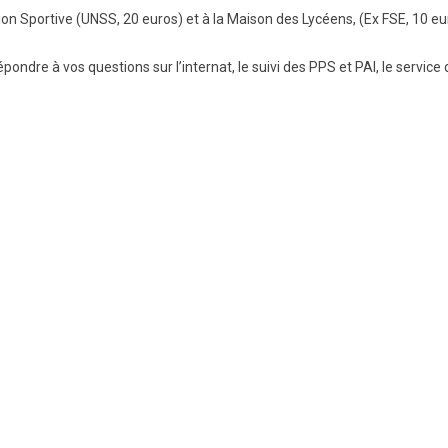
ation Sportive (UNSS, 20 euros) et à la Maison des Lycéens, (Ex FSE, 10 eu
BTS Electrotechnique
BTS Contrôle Industriel et
ndre à vos questions sur l’internat, le suivi des PPS et PAI, le service
Régulation Automatique
(C.I.R.A.)
Les BTS par la voie de
l’apprentissage
Licence Professionnelle