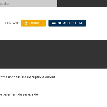
 to content
CONTACT
PRONOTE
PAIEMENT EN LIGNE
’hébergement
n ligne
blics
ve
ofessionnelle, les inscriptions auront
 le paiement du service de