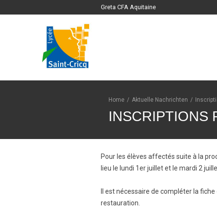
Greta CFA Aquitaine
Home
/
Aktuelle Nachrichten
/
Inscript
INSCRIPTIONS 
Pour les élèves affectés suite à la pr
lieu le lundi 1er juillet et le mardi 2 ju
Il est nécessaire de compléter la fich
restauration.