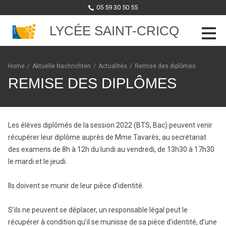
05 59 30 50 55
LYCÉE SAINT-CRICQ
Skip to content
Home
/
Aktuelle Nachrichten
/
Actualités
/
Remise des diplômes
REMISE DES DIPLÔMES
Les élèves diplômés de la session 2022 (BTS, Bac) peuvent venir
récupérer leur diplôme auprès de Mme Tavarès, au secrétariat
des examens de 8h à 12h du lundi au vendredi, de 13h30 à 17h30
le mardi et le jeudi.
Ils doivent se munir de leur pièce d’identité.
S’ils ne peuvent se déplacer, un responsable légal peut le
récupérer à condition qu’il se munisse de sa pièce d’identité, d’une