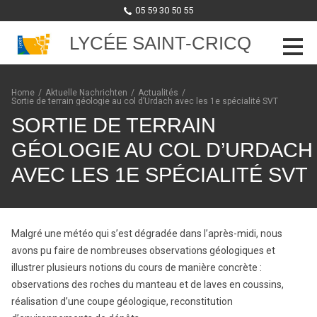
05 59 30 50 55
LYCÉE SAINT-CRICQ
Skip to content
Home
/
Aktuelle Nachrichten
/
Actualités
/
Sortie de terrain géologie au col d’Urdach avec les 1e spécialité SVT
SORTIE DE TERRAIN
GÉOLOGIE AU COL D’URDACH
AVEC LES 1E SPÉCIALITÉ SVT
Malgré une météo qui s’est dégradée dans l’après-midi, nous
avons pu faire de nombreuses observations géologiques et
illustrer plusieurs notions du cours de manière concrète :
observations des roches du manteau et de laves en coussins,
réalisation d’une coupe géologique, reconstitution