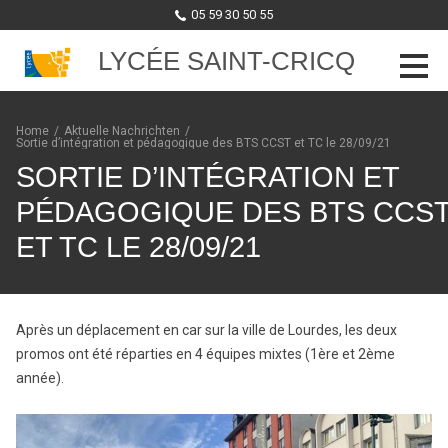
05 59 30 50 55
LYCÉE SAINT-CRICQ
Skip to content
Home
/
Aktuelle Nachrichten
/
Sortie d’intégration et pédagogique des BTS CCST et TC le 28/09/21
SORTIE D’INTÉGRATION ET
PÉDAGOGIQUE DES BTS CCS
ET TC LE 28/09/21
Après un déplacement en car sur la ville de Lourdes, les deux
promos ont été réparties en 4 équipes mixtes (1ère et 2ème
année).