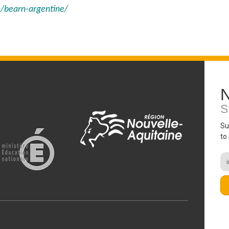
m/bearn-argentine/
S
Su
to