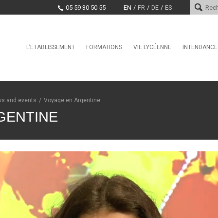
05 59 30 50 55
EN
FR
DE
ES
Skip
L’ETABLISSEMENT
FORMATIONS
VIE LYCÉENNE
INTENDANCE
Le mot du proviseur
L’international au lycée Saint-
Conseil de la Vie Lycéenne
Services d
Cricq
(CVL)
Histoire
Paiement e
La Seconde Générale et
Santé, Culture, Citoyenneté
Technologique
Encadrement
Marchés pu
ws and events
/
Voyage en Argentine
Education physique et sporti
BAC Pro : CIEL anciennement
Projet d’établissement
GENTINE
Systèmes Numériques
CDI
EDUCATION TAX
CPGE – Technologies et
La MDL
Sciences Industrielles
Offres d’emploi et stages
Clubs
BTS Conseil et
Commercialisation de Solutions
Techniques
BTS CIEL anciennement
Systèmes Numériques
BTS Conception et Réalisation
de Systèmes Automatiques –
automatismes et robotique