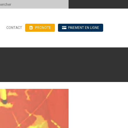
 to content
CONTACT
PRONOTE
PAIEMENT EN LIGNE
’hébergement
n ligne
blics
ve