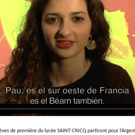
BTS Electrotechnique
BTS Contrôle Industriel et
Régulation Automatique
(C.I.R.A.)
Les BTS par la voie de
l’apprentissage
Licence Professionnelle
élèves de première du lycée SAINT-CRICQ partiront pour l’Argent