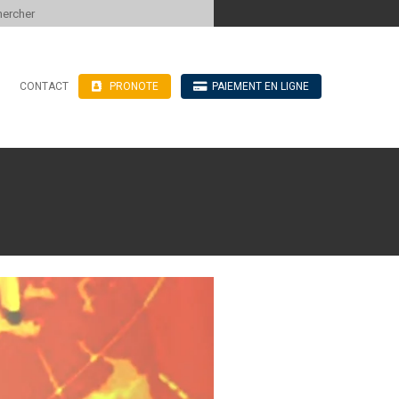
 to content
CONTACT
PRONOTE
PAIEMENT EN LIGNE
’hébergement
n ligne
blics
ve