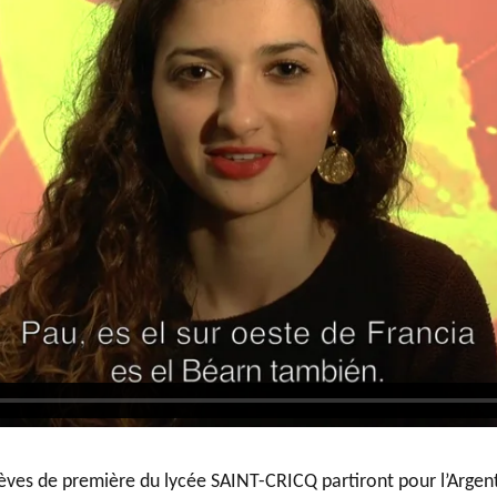
BTS Electrotechnique
BTS CIRA
BTS Apprentissage
Licence Professionnelle
élèves de première du lycée SAINT-CRICQ partiront pour l’Argent