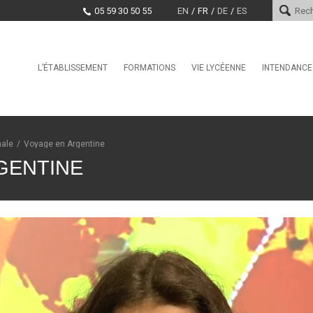
05 59 30 50 55
EN
FR
DE
ES
Skip
L’ÉTABLISSEMENT
FORMATIONS
VIE LYCÉENNE
INTENDANCE
Le mot du proviseur
International
Service Vie Scolaire
Services d
Histoire
Seconde GT
Conseil de la Vie Lycéenne
Paiement e
(CVL)
Encadrement
Section Internationale
Marchés pu
nale
/
Voyage en Argentine
Américaine / BFI Américain
Santé, Culture, Citoyenneté
Projet d’établissement
GENTINE
Première Générale / Terminale
Education physique et sporti
Générale
Taxe d’apprentissage
CDI
Bac Pro CIEL
Offres d’emploi et stages
La MDL
BAC STi2D
Clubs
CPGE TSI
BTS CCST
BTS CIEL
BTS CRSA