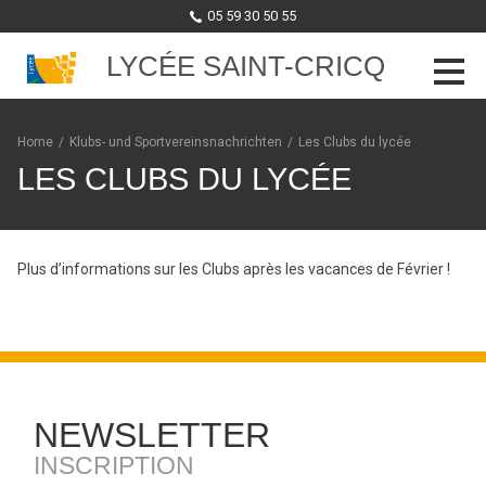
05 59 30 50 55
LYCÉE SAINT-CRICQ
Skip to content
Home
/
Klubs- und Sportvereinsnachrichten
/
Les Clubs du lycée
LES CLUBS DU LYCÉE
Plus d’informations sur les Clubs après les vacances de Février !
NEWSLETTER
INSCRIPTION