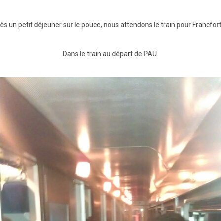
BTS Electrotechnique
s un petit déjeuner sur le pouce, nous attendons le train pour Francfort
BTS Contrôle Industriel et
Régulation Automatique
(C.I.R.A.)
Dans le train au départ de PAU.
Les BTS par la voie de
l’apprentissage
Licence Professionnelle