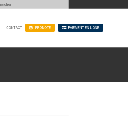
 to content
CONTACT
PRONOTE
PAIEMENT EN LIGNE
’hébergement
n ligne
blics
ve