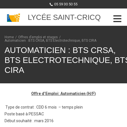
05 59 30 50 55
LYCÉE SAINT-CRICQ
Skip to content
Home
/
Offres d’emploi et stages
/
Automaticien : BTS CRSA, BTS Electrotechnique, BTS CIRA
AUTOMATICIEN : BTS CRSA,
BTS ELECTROTECHNIQUE, BT
CIRA
Offre d’Emploi: Automaticien (H/F)
Type de contrat : CDD 6 mois – temps plein
Poste basé à PESSAC
Début souhaité : mars 2016