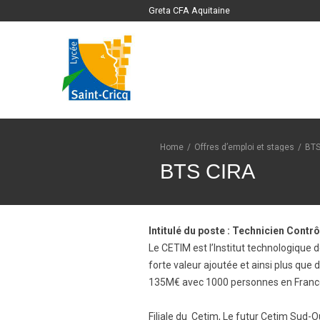
Greta CFA Aquitaine
Home
/
Offres d’emploi et stages
/
BTS
BTS CIRA
Intitulé du poste : Technicien Contr
Le CETIM est l’Institut technologique 
forte valeur ajoutée et ainsi plus qu
135M€ avec 1000 personnes en France e
Filiale du Cetim, Le futur Cetim Sud-Ou