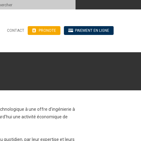
 to content
CONTACT
PRONOTE
PAIEMENT EN LIGNE
’hébergement
n ligne
blics
ve
echnologique à une offre d’ingénierie à
urd’hui une activité économique de
 quotidien, par leur expertise et leurs