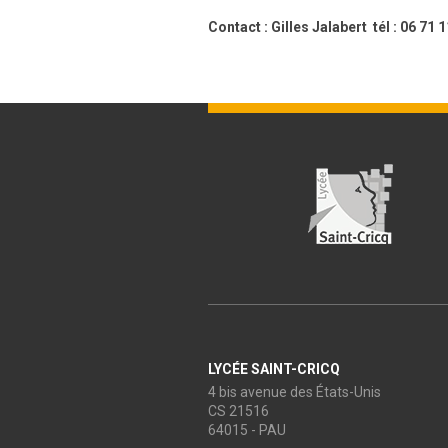
Contact : Gilles Jalabert tél : 06 71
LYCÉE SAINT-CRICQ
4 bis avenue des États-Unis
CS 21516
64015 - PAU