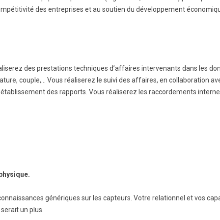
ompétitivité des entreprises et au soutien du développement économique 
BTS Electrotechnique
BTS Contrôle Industriel et
Régulation Automatique
(C.I.R.A.)
Les BTS par la voie de
l’apprentissage
éaliserez des prestations techniques d’affaires intervenants dans les d
ature, couple,… Vous réaliserez le suivi des affaires, en collaboration av
Licence Professionnelle
, établissement des rapports. Vous réaliserez les raccordements internes 
physique.
onnaissances génériques sur les capteurs. Votre relationnel et vos capac
 serait un plus.