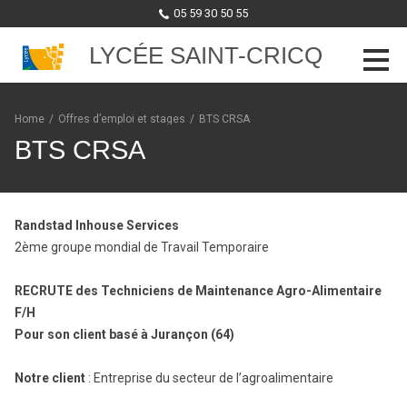
05 59 30 50 55
LYCÉE SAINT-CRICQ
Skip to content
Home
/
Offres d’emploi et stages
/
BTS CRSA
BTS CRSA
Randstad Inhouse Services
2ème groupe mondial de Travail Temporaire
RECRUTE des Techniciens de Maintenance Agro-Alimentaire
F/H
Pour son client basé à Jurançon (64)
Notre client
: Entreprise du secteur de l’agroalimentaire