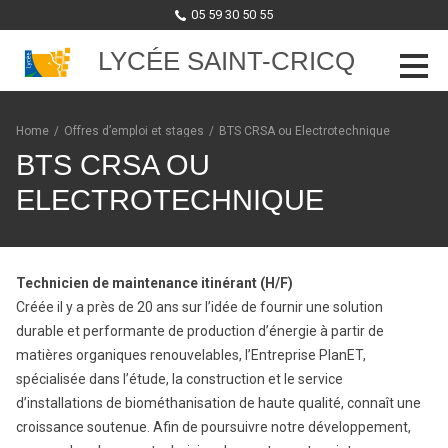
05 59 30 50 55
LYCÉE SAINT-CRICQ
Skip to content
Home
/
Offres d’emploi et stages
/
BTS CRSA ou Electrotechnique
BTS CRSA OU
ELECTROTECHNIQUE
Technicien de maintenance itinérant (H/F)
Créée il y a près de 20 ans sur l’idée de fournir une solution
durable et performante de production d’énergie à partir de
matières organiques renouvelables, l’Entreprise PlanET,
spécialisée dans l’étude, la construction et le service
d’installations de biométhanisation de haute qualité, connaît une
croissance soutenue. Afin de poursuivre notre développement,