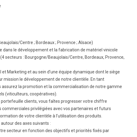
e
BTS Electrotechnique
BTS Contrôle Industriel et
Régulation Automatique
(C.I.R.A.)
Les BTS par la voie de
l’apprentissage
eaujolais/Centre ; Bordeaux ; Provence ; Alsace)
ée dans le développement et la fabrication de matériel vinicole
Licence Professionnelle
(4 secteurs : Bourgogne/Beaujolais/Centre, Bordeaux, Provence,
t Marketing et au sein d’une équipe dynamique dont le siège
r mission le développement de notre clientèle. En tant
 assurez la promotion et la commercialisation de notre gamme
s (viticulteurs, coopératives).
rtefeuille clients, vous faîtes progresser votre chiffre
s commerciales privilégiées avec vos partenaires et futurs
rmation de votre clientèle à l’utilisation des produits.
 autour des axes suivants :
re secteur en fonction des objectifs et priorités fixés par