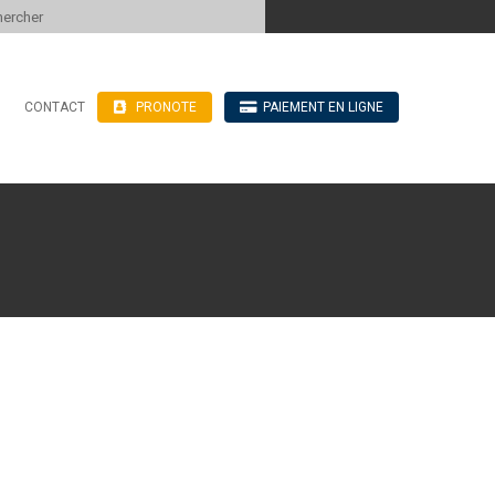
 to content
CONTACT
PRONOTE
PAIEMENT EN LIGNE
’hébergement
n ligne
blics
ve