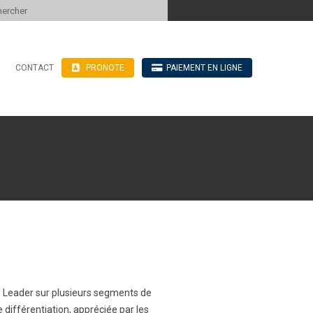
 to content
CONTACT
PRONOTE
PAIEMENT EN LIGNE
’hébergement
n ligne
blics
ve
e. Leader sur plusieurs segments de
différentiation, appréciée par les