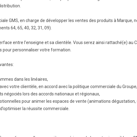
istribution.
BTS Electrotechnique
BTS Contrôle Industriel et
iale GMS, en charge de développer les ventes des produits à Marque, 
Régulation Automatique
(C.I.R.A.)
nts 64, 65, 40, 32, 31, 09).
Les BTS par la voie de
l’apprentissage
terface entre l’enseigne et sa clientèle. Vous serez ainsi rattaché(e) au
pour personnaliser votre formation.
Licence Professionnelle
vantes:
ammes dans les linéaires,
 avec votre clientèle, en accord avec la politique commerciale du Groupe
ts négociés lors des accords nationaux et régionaux,
otionnelles pour animer les espaces de vente (animations dégustation, 
t d’optimiser la réussite commerciale.