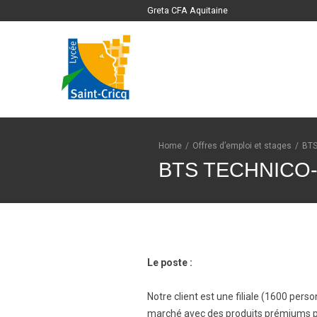
Greta CFA Aquitaine
Home
/
Offres d’emploi et stages
/
BTS
BTS TECHNICO
Le poste :
Notre client est une filiale (1600 per
marché avec des produits prémiums pour