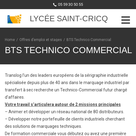
05 59 30 50 55
LYCÉE SAINT-CRICQ
Skip to content
Home
/
Offres d’emploi et stages
/
BTS Technico Commercial
BTS TECHNICO COMMERCIAL
Translog l’un des leaders européens de la sérigraphie industrielle
spécialisée depuis plus de 40 ans dans le marquage industriel par
transfert à sec recherche un Technico-Commercial futur chargé
d’affaires.
Votre travail s’articulera autour de 2 missions principales
– Animer et développer un réseau national de 80 distributeurs.
– Développer notre portefeuille de clients industriels cherchant
des solutions de marquages techniques.
De formation commerciale vous débutez ou avez une première