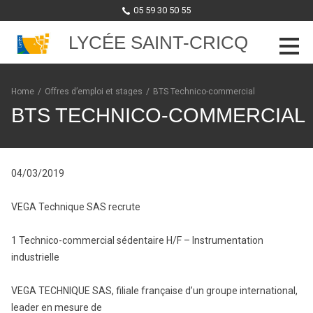
05 59 30 50 55
LYCÉE SAINT-CRICQ
Skip to content
Home
/
Offres d’emploi et stages
/
BTS Technico-commercial
BTS TECHNICO-COMMERCIAL
04/03/2019
VEGA Technique SAS recrute
1 Technico-commercial sédentaire H/F – Instrumentation
industrielle
VEGA TECHNIQUE SAS, filiale française d’un groupe international,
leader en mesure de