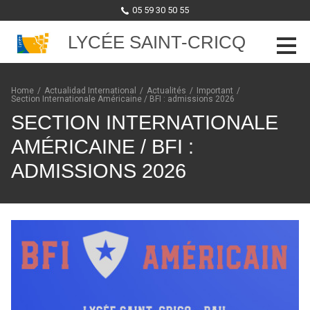
05 59 30 50 55
LYCÉE SAINT-CRICQ
Skip to content
Home
/
Actualidad International
/
Actualités
/
Important
/
Section Internationale Américaine / BFI : admissions 2026
SECTION INTERNATIONALE
AMÉRICAINE / BFI :
ADMISSIONS 2026