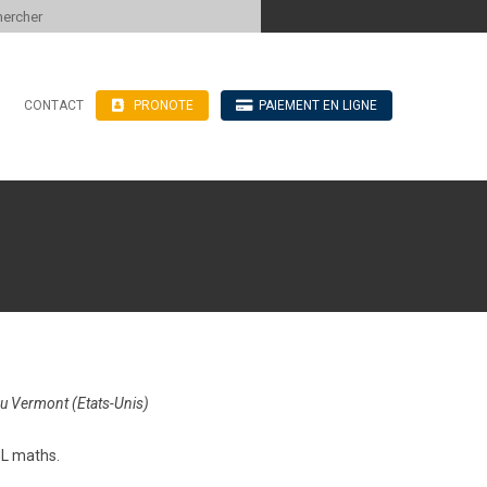
 to content
CONTACT
PRONOTE
PAIEMENT EN LIGNE
’hébergement
n ligne
blics
ve
du Vermont (Etats-Unis)
NL maths.