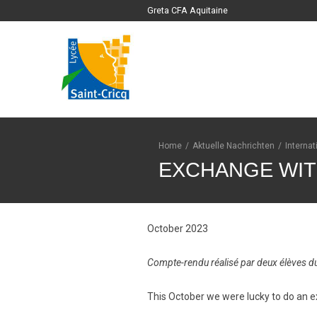
Greta CFA Aquitaine
Home
/
Aktuelle Nachrichten
/
Interna
EXCHANGE WI
October 2023
Compte-rendu réalisé par deux élèves du
This October we were lucky to do an 