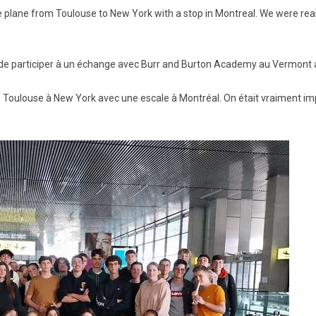
e plane from Toulouse to New York with a stop in Montreal. We were real
BTS Electrotechnique
BTS Contrôle Industriel et
Régulation Automatique
(C.I.R.A.)
 de participer à un échange avec Burr and Burton Academy au Vermont 
Les BTS par la voie de
l’apprentissage
 de Toulouse à New York avec une escale à Montréal. On était vraiment imp
Licence Professionnelle