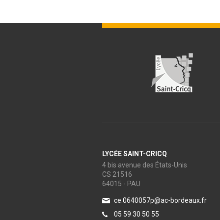
LYCÉE SAINT-CRICQ
4 bis avenue des États-Unis
CS 21516
64015 - PAU
ce.0640057p@ac-bordeaux.fr
05 59 30 50 55