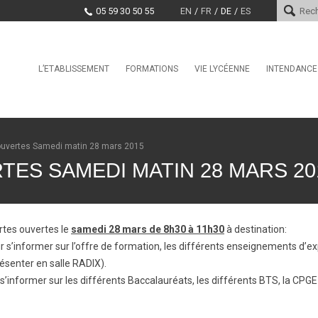
05 59 30 50 55
EN
FR
DE
ES
Skip
L’ETABLISSEMENT
FORMATIONS
VIE LYCÉENNE
INTENDANCE
Le mot du proviseur
L’international au lycée Saint-
Conseil de la Vie Lycéenne
Services d
Cricq
(CVL)
Histoire
Paiement e
La Seconde Générale et
Santé, Culture, Citoyenneté
Technologique
Encadrement
Marchés pu
ouvertes Samedi matin 28 mars 2015
Education physique et sporti
BAC Pro : CIEL anciennement
Projet d’établissement
ES SAMEDI MATIN 28 MARS 20
Systèmes Numériques
CDI
EDUCATION TAX
CPGE – Technologies et
La MDL
Sciences Industrielles
Offres d’emploi et stages
Clubs
BTS Conseil et
rtes ouvertes le
samedi 28 mars de 8h30 à 11h30
à destination:
Commercialisation de Solutions
Techniques
r s’informer sur l’offre de formation, les différents enseignements d’e
ésenter en salle RADIX).
BTS CIEL anciennement
Systèmes Numériques
 s’informer sur les différents Baccalauréats, les différents BTS, la CP
BTS Conception et Réalisation
de Systèmes Automatiques –
automatismes et robotique