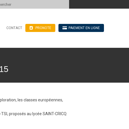
 to content
CONTACT
PRONOTE
PAIEMENT EN LIGNE
’hébergement
n ligne
blics
ve
15
xploration, les classes européennes,
GE-TSI, proposés au lycée SAINT-CRICQ