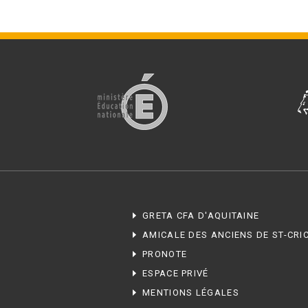
BTS Electrotechnique
BTS Contrôle Industriel et
Régulation Automatique
(C.I.R.A.)
Les BTS par la voie de
l’apprentissage
Licence Professionnelle
GRETA CFA D'AQUITAINE
AMICALE DES ANCIENS DE ST-CRI
PRONOTE
ESPACE PRIVÉ
MENTIONS LÉGALES